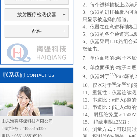
2、每个进样抽板上必须
3、仪器的进样抽板均可
放射医疗检测仪器
只显示被选择的通道。
4、仪器在任意进样抽板
配件
5、仪器的各个通道完成
6、仪器采用1-10路组
权证书。
7、单位面积的α粒子本底计数
8、单位面积的β粒子本底计
联系我们
239
CONTACT US
9、仪器对于
Pu α源
90
90
10、仪器对于
Sr-
Y 
11、重复性：仪器连续测
12、串道比：α进入β道
13、串道比：β进入α道的
14、 耐压绝缘度＞1500
山东海强环保科技有限公司
15、 绝缘电阻≥2MΩ；
24时业务：18553153357
16、测量方式：可以同
电话：0531-88816910
间、探测器的α阈值、β低阈