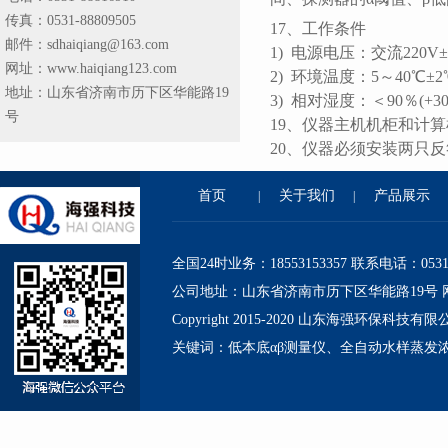
传真：0531-88809505
17、工作条件
邮件：sdhaiqiang@163.com
1) 电源电压：交流220V±
网址：www.haiqiang123.com
2) 环境温度：5～40℃±
地址：山东省济南市历下区华能路19
3) 相对湿度：＜90％(+3
号
19、仪器主机机柜和计
20、仪器必须安装两只
首页
关于我们
产品展示
|
|
全国24时业务：18553153357 联系电话：0531-88
公司地址：山东省济南市历下区华能路19号 网址：http
Copyright 2015-2020 山东海强环保科技
关键词：低本底αβ测量仪、全自动水样蒸发